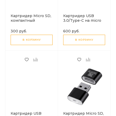
Картридер Micro SD,
Картридер USB
компактный
3.0/Type-C на micro
переходник, X-CASE,
SD+SD, серый
цвет черный
300 руб.
600 руб.
В КОРЗИНУ
В КОРЗИНУ
Картридер USB
Картридер Micro SD,