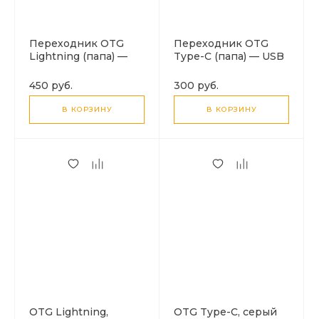
Переходник OTG
Переходник OTG
Lightning (папа) —
Type-C (папа) — USB
USB 3.0 (мама), цвет
(мама), компактный,
черный
цвет черный
450 руб.
300 руб.
В КОРЗИНУ
В КОРЗИНУ
OTG Lightning,
OTG Type-C, серый