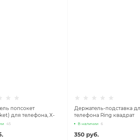
ель попсокет
Держатель-подставка д
ket) для телефона, X-
телефона Ring квадрат
вет белый
(кольцо на палец), черн
ии
45
В наличии
6
б.
350 руб.