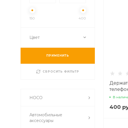
150
400
Цвет
ПРИМЕНИТЬ
СБРОСИТЬ ФИЛЬТР
Держат
телефон
тонкое,
В налич
HOCO
400 ру
Автомобильные
аксессуары