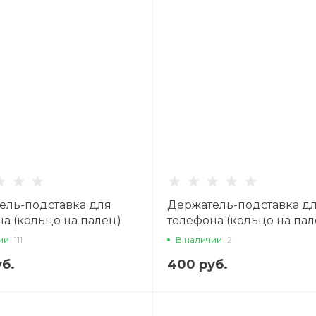
ель-подставка для
Держатель-подставка д
а (кольцо на палец)
телефона (кольцо на пал
 c магнитом, черный
тонкое, с магнитом,
ии
111
В наличии
2
серебристое
б.
400 руб.