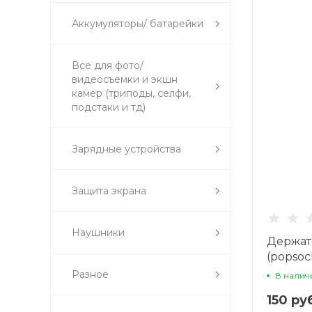
Аккумуляторы/ батарейки
Все для фото/
видеосъемки и экшн
камер (триподы, селфи,
подстаки и тд)
Зарядные устройства
Защита экрана
Наушники
Держат
(popsoc
CASE, ц
Разное
В налич
150 ру