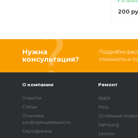
В налич
200 ру
Нужна
Подробно расс
консультация?
стоимость и 
О компании
Ремонт
Новости
Apple
Статьи
Asus
Политика
Остальные модел
конфиденциальности
Samsung
Сертификаты
Lenovo