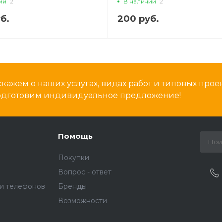
ии
2
В наличии
2
б.
200 руб.
кажем о наших услугах, видах работ и типовых проек
подготовим индивидуальное предложение!
Помощь
Покупки
Вопрос - ответ
и телефонов
Бренды
Возможности