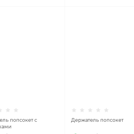
ель попсокет с
Держатель попсокет
ками