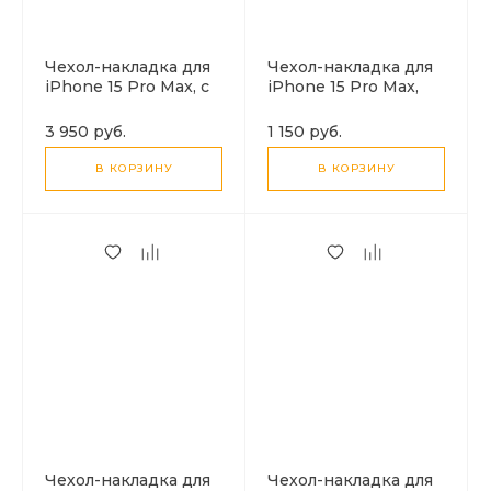
Чехол-накладка для
Чехол-накладка для
iPhone 15 Pro Max, с
iPhone 15 Pro Max,
экраном, без лого, X-
тканевый,
CASE, черный
магнитный (MagSafe),
3 950 руб.
1 150 руб.
без лого, X-CASE,
темно-синий
В КОРЗИНУ
В КОРЗИНУ
Чехол-накладка для
Чехол-накладка для