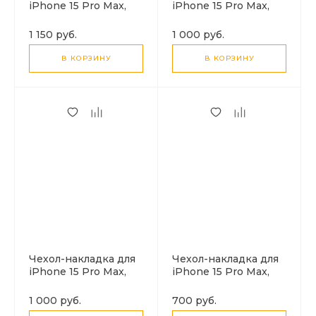
iPhone 15 Pro Max,
iPhone 15 Pro Max,
тканевый,
экокожа, магнитный
магнитный (MagSafe),
(MagSafe), без лого,
1 150 руб.
1 000 руб.
без лого, X-CASE,
X-CASE, темно-синий
черный
В КОРЗИНУ
В КОРЗИНУ
Чехол-накладка для
Чехол-накладка для
iPhone 15 Pro Max,
iPhone 15 Pro Max,
экокожа, магнитный
Silicon Case,
(MagSafe), без лого,
магнитный (MagSafe),
1 000 руб.
700 руб.
X-CASE, красный
без лого, X-CASE,