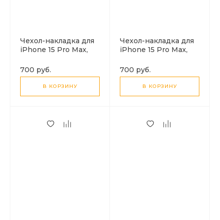
Чехол-накладка для
Чехол-накладка для
iPhone 15 Pro Max,
iPhone 15 Pro Max,
Silicon Case,
Silicon Case,
магнитный (MagSafe),
магнитный (MagSafe),
700 руб.
700 руб.
без лого, X-CASE,
без лого, X-CASE,
зеленый лес
темно-синий
В КОРЗИНУ
В КОРЗИНУ