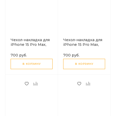
Чехол-накладка для
Чехол-накладка для
iPhone 15 Pro Max,
iPhone 15 Pro Max,
Silicon Case,
Silicon Case,
магнитный (MagSafe),
магнитный (MagSafe),
700 руб.
700 руб.
без лого, X-CASE,
без лого, X-CASE,
бирюзовый
сиреневый
В КОРЗИНУ
В КОРЗИНУ