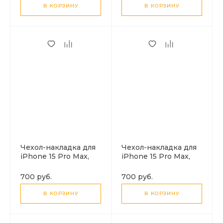
угольно-серый
В КОРЗИНУ
В КОРЗИНУ
Чехол-накладка для
Чехол-накладка для
iPhone 15 Pro Max,
iPhone 15 Pro Max,
Silicon Case,
Silicon Case,
магнитный (MagSafe),
магнитный (MagSafe),
700 руб.
700 руб.
без лого, X-CASE,
без лого, X-CASE,
красный
белый
В КОРЗИНУ
В КОРЗИНУ