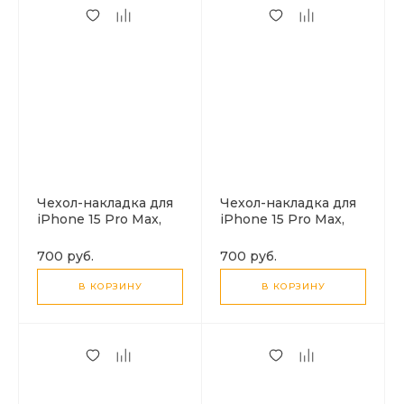
Чехол-накладка для
Чехол-накладка для
iPhone 15 Pro Max,
iPhone 15 Pro Max,
Silicon Case,
Silicon Case,
магнитный (MagSafe),
магнитный (MagSafe),
700 руб.
700 руб.
без лого, X-CASE,
без лого, X-CASE,
черный
светло-голубой
В КОРЗИНУ
В КОРЗИНУ