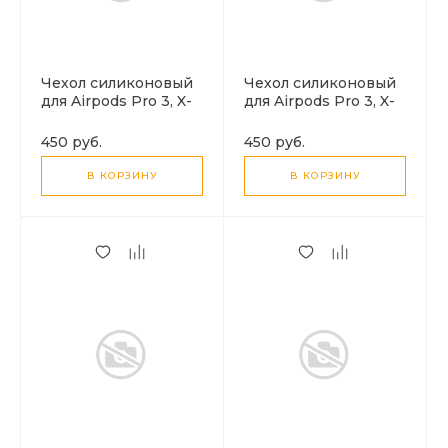
Чехол силиконовый
Чехол силиконовый
для Airpods Pro 3, X-
для Airpods Pro 3, X-
CASE, бордовый с
CASE, бледно-
карабином
розовый с
450 руб.
450 руб.
карабином
В КОРЗИНУ
В КОРЗИНУ