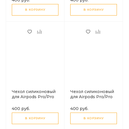
карабином
В КОРЗИНУ
В КОРЗИНУ
Чехол силиконовый
Чехол силиконовый
для Airpods Pro/Pro
для Airpods Pro/Pro
2, X-CASE, бордовый
2, X-CASE, мятный с
с карабином
карабином
400 руб.
400 руб.
В КОРЗИНУ
В КОРЗИНУ