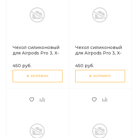
Чехол силиконовый
Чехол силиконовый
для Airpods Pro 3, X-
для Airpods Pro 3, X-
CASE, светло-голубой
CASE, темно-синий с
с карабином
карабином
450 руб.
450 руб.
В КОРЗИНУ
В КОРЗИНУ