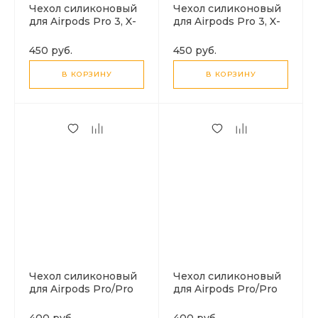
Чехол силиконовый
Чехол силиконовый
для Airpods Pro 3, X-
для Airpods Pro 3, X-
CASE, серый с
CASE, зеленый лес с
карабином
карабином
450 руб.
450 руб.
В КОРЗИНУ
В КОРЗИНУ
Чехол силиконовый
Чехол силиконовый
для Airpods Pro/Pro
для Airpods Pro/Pro
2, X-CASE, темно-
2, X-CASE, серый с
фиолетовый с
карабином
400 руб.
400 руб.