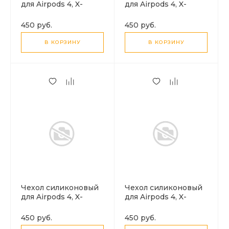
для Airpods 4, X-
для Airpods 4, X-
CASE, темно-синий с
CASE, серый с
карабином
карабином
450 руб.
450 руб.
В КОРЗИНУ
В КОРЗИНУ
Чехол силиконовый
Чехол силиконовый
для Airpods 4, X-
для Airpods 4, X-
CASE, светло-голубой
CASE, зеленый лес с
с карабином
карабином
450 руб.
450 руб.