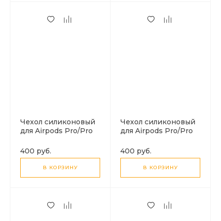
Чехол силиконовый
Чехол силиконовый
для Airpods Pro/Pro
для Airpods Pro/Pro
2, X-CASE, зеленый
2, X-CASE,
лес с карабином
сиреневый с
400 руб.
400 руб.
карабином
В КОРЗИНУ
В КОРЗИНУ