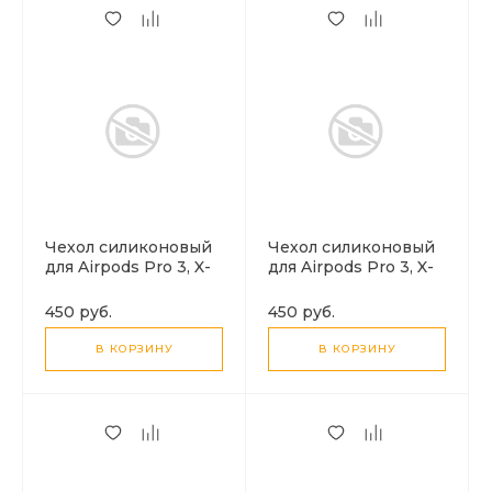
Чехол силиконовый
Чехол силиконовый
для Airpods Pro 3, X-
для Airpods Pro 3, X-
CASE, фиолетовый с
CASE, черный с
карабином
карабином
450 руб.
450 руб.
В КОРЗИНУ
В КОРЗИНУ