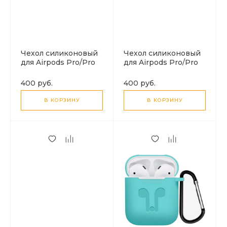
Чехол силиконовый
Чехол силиконовый
для Airpods Pro/Pro
для Airpods Pro/Pro
2, X-CASE,
2, X-CASE, светло-
фиолетовый с
голубой с карабином
400 руб.
400 руб.
карабином
В КОРЗИНУ
В КОРЗИНУ