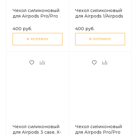
Чехол силиконовый
Чехол силиконовый
для Airpods Pro/Pro
для Airpods 1/Airpods
2, X-CASE, темно-
2 case, X-CASE,
синий с карабином
бирюзовый с
400 руб.
400 руб.
карабином, &
В КОРЗИНУ
В КОРЗИНУ
Чехол силиконовый
Чехол силиконовый
для Airpods 3 case, X-
для Airpods Pro/Pro
CASE, зеленый лес
2, X-CASE, темно-