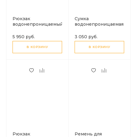
Рюкзак
Сумка
водонепроницаемый
водонепроницаемая
для фотоаппарата,
для фотоаппарата,
камеры и др., 5018,
камеры и др., 5016,
5 950 руб.
3 050 руб.
PULUZ, с солнечной
PULUZ, складная,
батареей 12Вт,
черный
В КОРЗИНУ
В КОРЗИНУ
черный
Рюкзак
Ремень для