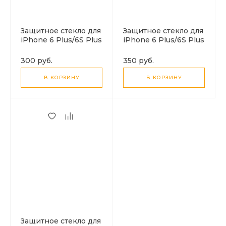
Защитное стекло для
Защитное стекло для
iPhone 6 Plus/6S Plus
iPhone 6 Plus/6S Plus
(A1), HOCO,
(A11), HOCO, Narrow
Shatterproof edges,
Edges 3D, белое
300 руб.
350 руб.
3D, закруглённое,
белое
В КОРЗИНУ
В КОРЗИНУ
Защитное стекло для