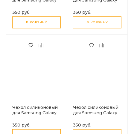
A73 (5G), X-CASE,
A73 (5G), с защитой
прозрачный
камеры, X-CASE,
350 руб.
350 руб.
черный
В КОРЗИНУ
В КОРЗИНУ
Чехол силиконовый
Чехол силиконовый
для Samsung Galaxy
для Samsung Galaxy
A53 (5G), с защитой
A33 (5G), с защитой
камеры, X-CASE,
камеры, X-CASE,
350 руб.
350 руб.
черный
черный