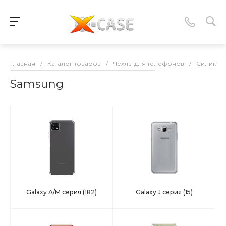
Главная
/
Каталог товаров
/
Чехлы для телефонов
/
Силикон
Samsung
Galaxy A/M серия
(182)
Galaxy J серия
(15)