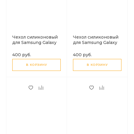
Чехол силиконовый
Чехол силиконовый
для Samsung Galaxy
для Samsung Galaxy
A06, с защитой
S24 FE, с защитой
камеры, X-CASE,
камеры, X-CASE,
400 руб.
400 руб.
прозрачный
прозрачный
В КОРЗИНУ
В КОРЗИНУ