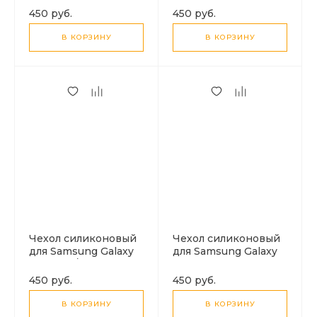
микрофиброй
микрофиброй
450 руб.
450 руб.
внутри, с защитой
внутри, с защитой
камеры, X-CASE,
камеры, X-CASE,
В КОРЗИНУ
В КОРЗИНУ
черный
черный
Чехол силиконовый
Чехол силиконовый
для Samsung Galaxy
для Samsung Galaxy
A36 (5G) / A56 (5G), с
S25 Plus (5G), с
микрофиброй
микрофиброй
450 руб.
450 руб.
внутри, с защитой
внутри, с защитой
камеры, X-CASE,
камеры, X-CASE,
В КОРЗИНУ
В КОРЗИНУ
черный
черный