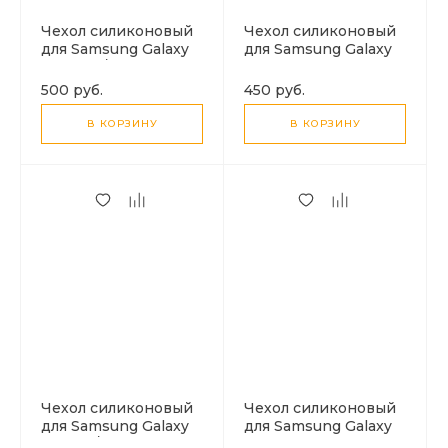
Чехол силиконовый
Чехол силиконовый
для Samsung Galaxy
для Samsung Galaxy
A22 (4G)/M32, с
M55 (5G), с
защитой камеры, X-
микрофиброй
500 руб.
450 руб.
CASE, прозрачный
внутри, с защитой
камеры, X-CASE,
В КОРЗИНУ
В КОРЗИНУ
черный
Чехол силиконовый
Чехол силиконовый
для Samsung Galaxy
для Samsung Galaxy
A16 (4G/5G), с
A26 (5G), с