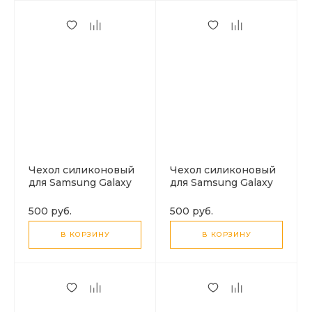
Чехол силиконовый
Чехол силиконовый
для Samsung Galaxy
для Samsung Galaxy
S25 Ultra (5G), с
S22, с защитой
микрофиброй
камеры X-CASE,
500 руб.
500 руб.
внутри, с защитой
прозрачный
камеры, X-CASE,
В КОРЗИНУ
В КОРЗИНУ
черный