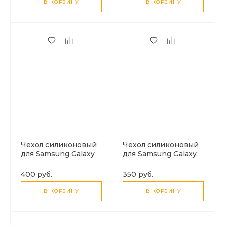
В КОРЗИНУ
В КОРЗИНУ
Чехол силиконовый
Чехол силиконовый
для Samsung Galaxy
для Samsung Galaxy
A13 (4G), X-CASE,
A13 (4G), микс, с
прозрачный
защитой камеры, X-
400 руб.
350 руб.
CASE, черный
В КОРЗИНУ
В КОРЗИНУ