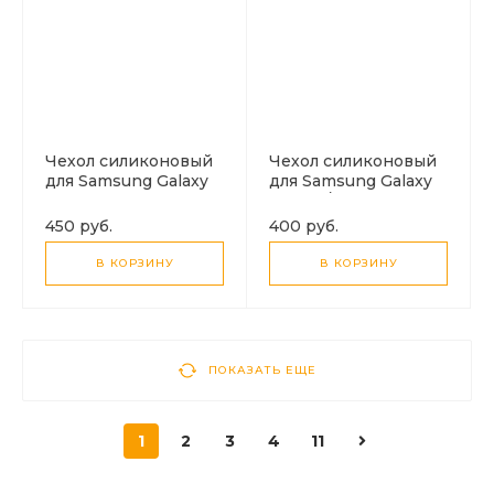
Чехол силиконовый
Чехол силиконовый
для Samsung Galaxy
для Samsung Galaxy
S21, с микрофиброй
S20 FE/S20 Lite, good
внутри, с защитой
quality, X-CASE,
450 руб.
400 руб.
камеры, X-CASE,
красный
черный
В КОРЗИНУ
В КОРЗИНУ
ПОКАЗАТЬ ЕЩЕ
1
2
3
4
11