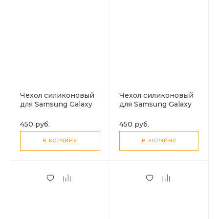
Чехол силиконовый
Чехол силиконовый
для Samsung Galaxy
для Samsung Galaxy
S20 Plus, с
S24 FE, с
микрофиброй
микрофиброй
450 руб.
450 руб.
внутри, с защитой
внутри, с защитой
камеры, X-CASE,
камеры, X-CASE,
В КОРЗИНУ
В КОРЗИНУ
черный
черный