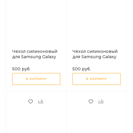
Чехол силиконовый
Чехол силиконовый
для Samsung Galaxy
для Samsung Galaxy
S25 Ultra (5G), с
S25 Plus (5G), с
защитой камеры, X-
защитой камеры, X-
500 руб.
500 руб.
CASE, прозрачный
CASE, прозрачный
В КОРЗИНУ
В КОРЗИНУ