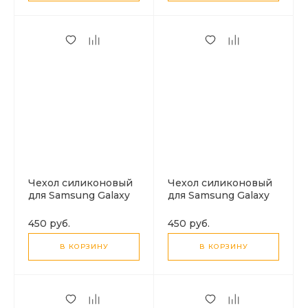
Чехол силиконовый
Чехол силиконовый
для Samsung Galaxy
для Samsung Galaxy
S25 (5G), с
A06, с микрофиброй
микрофиброй
внутри, с защитой
450 руб.
450 руб.
внутри, с защитой
камеры, X-CASE,
камеры, X-CASE,
черный
В КОРЗИНУ
В КОРЗИНУ
черный