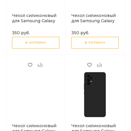
Чехол силиконовый
Чехол силиконовый
для Samsung Galaxy
для Samsung Galaxy
A03, X-CASE, черный
S22, с защитой
камеры и без, микс,
350 руб.
350 руб.
черный
В КОРЗИНУ
В КОРЗИНУ
Чехол силиконовый
Чехол силиконовый
для Samsung Galaxy
для Samsung Galaxy