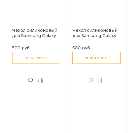
Чехол силиконовый
Чехол силиконовый
для Samsung Galaxy
для Samsung Galaxy
S25 (5G), с защитой
A36 (5G) / A56 (5G), с
камеры, X-CASE,
защитой камеры, X-
500 руб.
500 руб.
прозрачный
CASE, прозрачный
В КОРЗИНУ
В КОРЗИНУ