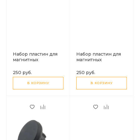
Набор пластин для
Набор пластин для
магнитных
магнитных
держателей 4 шт(2
держателей круглые
шт прямоугольные, 2
(комплект 5 штук)
250 руб.
250 руб.
шт круглые)
В КОРЗИНУ
В КОРЗИНУ