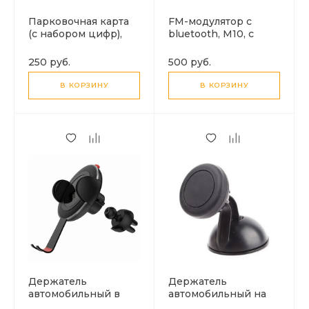
Парковочная карта
FM-модулятор c
(с набором цифр),
bluetooth, M10, с
RD19T11
переходником АЗУ
на АЗУ +2USB 3.1A+
250 руб.
500 руб.
кнопка ответа
В КОРЗИНУ
В КОРЗИНУ
Держатель
Держатель
автомобильный в
автомобильный на
воздуховод S5 с
торпеду (магнитный)