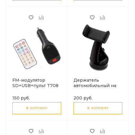
FM-модулятор
Держатель
SD+USB+пульт T708
автомобильный на
торпеду, короткий с
зажимами на стекло
150 руб.
200 руб.
VH-4
В КОРЗИНУ
В КОРЗИНУ