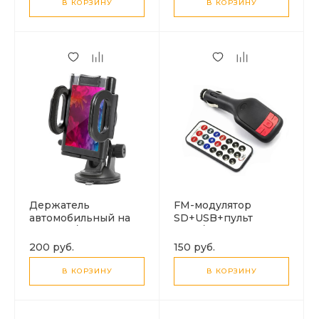
В КОРЗИНУ
В КОРЗИНУ
Держатель
FM-модулятор
автомобильный на
SD+USB+пульт
торпеду/стекло,
T704/FM02
китаянка (короткая
200 руб.
150 руб.
нога)
В КОРЗИНУ
В КОРЗИНУ