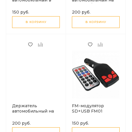
воздуховод
торпеду/стекло
ML015
150 руб.
200 руб.
В КОРЗИНУ
В КОРЗИНУ
Держатель
FM-модулятор
автомобильный на
SD+USB FM01
торпеду, короткий с
зажимами ML-
200 руб.
150 руб.
04/VCS0103