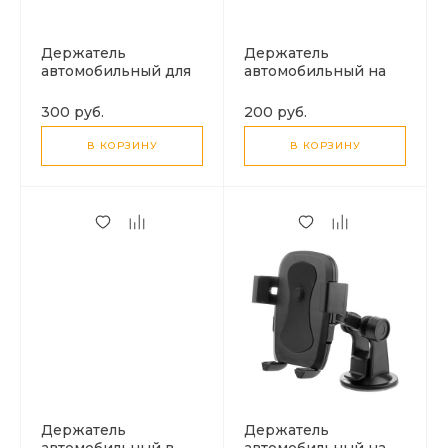
Держатель
Держатель
автомобильный для
автомобильный на
планшета
присосках SCH-0427,
универсальный, 7-10
черный
300 руб.
200 руб.
дюймов
В КОРЗИНУ
В КОРЗИНУ
Держатель
Держатель
автомобильный в
автомобильный на