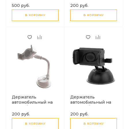
беспроводной
К4
500 руб.
200 руб.
зарядкой
В КОРЗИНУ
В КОРЗИНУ
Держатель
Держатель
автомобильный на
автомобильный на
стекло/ торпеду,
торпеду/ стекло, K-
7708
R07
200 руб.
200 руб.
В КОРЗИНУ
В КОРЗИНУ