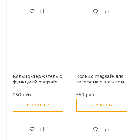
Кольцо-держатель с
Кольцо magsafe для
функцией magsafe
телефона с кольцом
для телефона, X-
на палец, X-CASE,
CASE, черное
черный
250 руб.
550 руб.
В КОРЗИНУ
В КОРЗИНУ