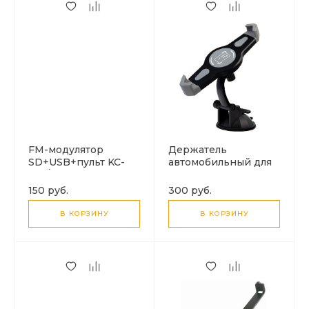
FM-модулятор
Держатель
SD+USB+пульт KC-
автомобильный для
665/FM03
планшета
универсальный, 7-10
150 руб.
300 руб.
дюймов
В КОРЗИНУ
В КОРЗИНУ