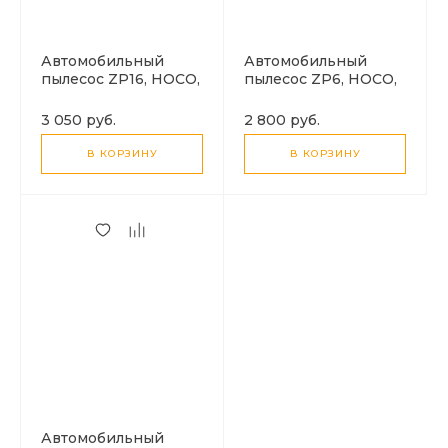
Автомобильный
Автомобильный
пылесос ZP16, HOCO,
пылесос ZP6, HOCO,
мощность: 50W,
с дисплеем,
емкость батареи:
мощность: 55W,
3 050 руб.
2 800 руб.
3600mAh, белый
белый
В КОРЗИНУ
В КОРЗИНУ
Автомобильный