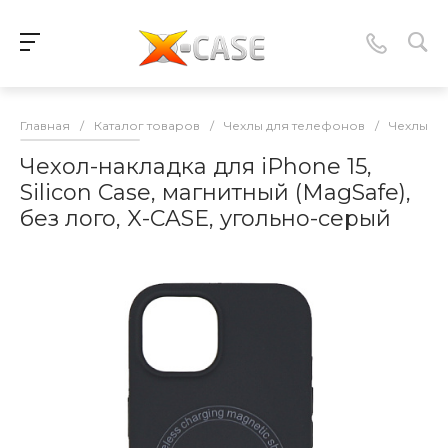
Главная
/
Каталог товаров
/
Чехлы для телефонов
/
Чехлы-нак
Чехол-накладка для iPhone 15,
Silicon Case, магнитный (MagSafe),
без лого, X-CASE, угольно-серый