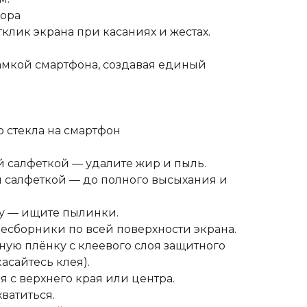
сора
тклик экрана при касаниях и жестах.
рамкой смартфона, создавая единый
 стекла на смартфон
 салфеткой — удалите жир и пыль.
салфеткой — до полного высыхания и
ту — ищите пылинки.
есборники по всей поверхности экрана.
ую плёнку с клеевого слоя защитного
касайтесь клея).
я с верхнего края или центра.
ватиться.