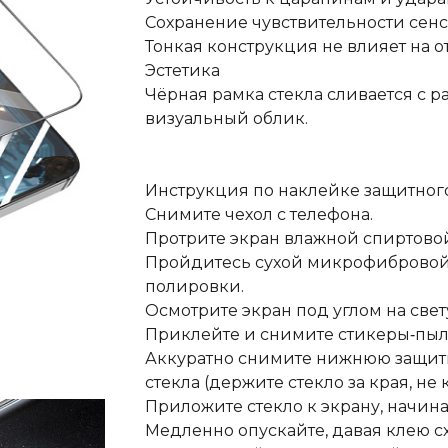
Сохранение чувствительности сен
Тонкая конструкция не влияет на о
Эстетика
Чёрная рамка стекла сливается с 
визуальный облик.
Инструкция по наклейке защитного
Снимите чехол с телефона.
Протрите экран влажной спиртовой
Пройдитесь сухой микрофибровой 
полировки.
Осмотрите экран под углом на све
Приклейте и снимите стикеры‑пыл
Аккуратно снимите нижнюю защитн
стекла (держите стекло за края, не 
Приложите стекло к экрану, начина
Медленно опускайте, давая клею сх