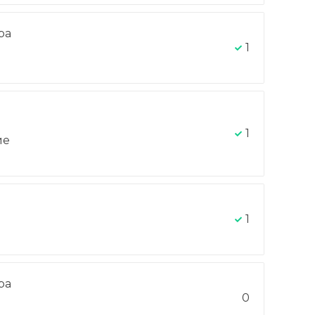
ра
-
1
1
ие
1
ра
0