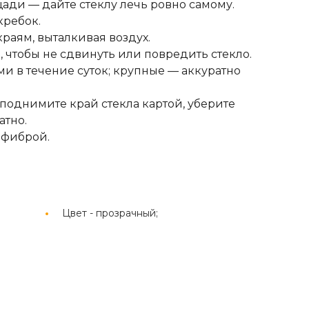
ади — дайте стеклу лечь ровно самому.
кребок.
краям, выталкивая воздух.
 чтобы не сдвинуть или повредить стекло.
и в течение суток; крупные — аккуратно
поднимите край стекла картой, уберите
атно.
офиброй.
Цвет -
прозрачный;