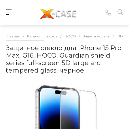
Главная
/
Каталог товаров
/
HOCO
/
Защита экрана
/
iPhone
Защитное стекло для iPhone 15 Pro
Max, G16, HOCO, Guardian shield
series full-screen 5D large arc
tempered glass, черное