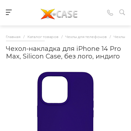
Главная
/
Каталог товаров
/
Чехлы для телефонов
/
Чехлы-нак
Чехол-накладка для iPhone 14 Pro
Max, Silicon Case, без лого, индиго