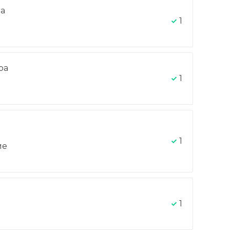
на
1
ра
-
1
1
ие
1