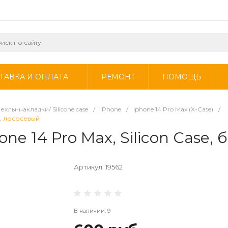
ТАВКА И ОПЛАТА
РЕМОНТ
ПОМОЩЬ
ехлы-накладки/ Silicone case
/
iPhone
/
Iphone 14 Pro Max (X-Case)
/
го, лососевый
ne 14 Pro Max, Silicon Case, 
Артикул:
19562
В наличии: 9