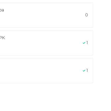
ра
0
РК
1
1