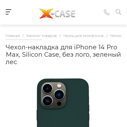
Главная
/
Каталог товаров
/
Чехлы для телефонов
/
Чехлы-нак
Чехол-накладка для iPhone 14 Pro
Max, Silicon Case, без лого, зеленый
лес