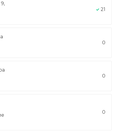
9,
21
на
0
ра
-
0
0
ие