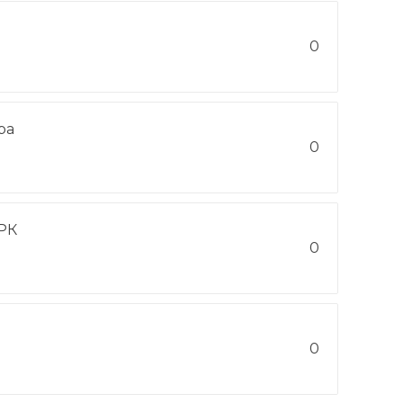
0
ра
0
РК
0
0