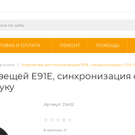
ТАВКА И ОПЛАТА
РЕМОНТ
ПОМОЩЬ
троника
/
Устройство для поиска вещей E91E, синхронизация с IOS,
вещей E91E, синхронизация с
уку
Артикул:
23402
В наличии: 21