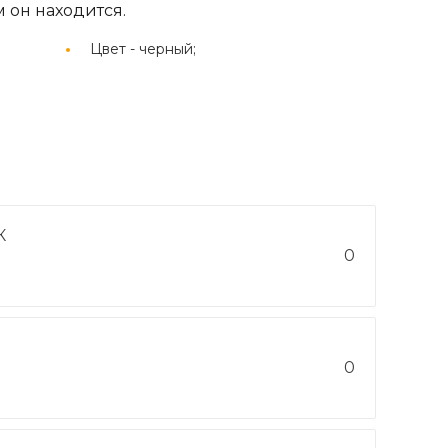
 он находится.
Цвет -
черный;
К
0
0