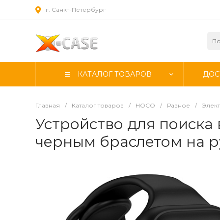
г. Санкт-Петербург
КАТАЛОГ ТОВАРОВ
ДОС
Главная
/
Каталог товаров
/
HOCO
/
Разное
/
Элек
Устройство для поиска 
черным браслетом на р