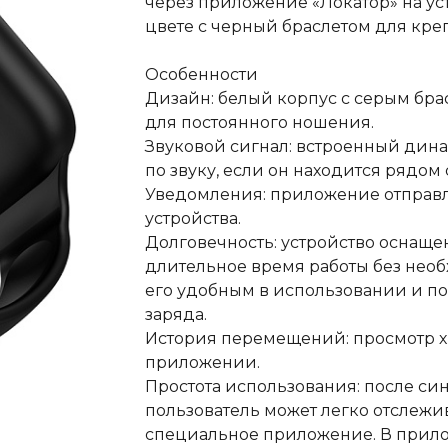
через приложение «Локатор» на ус
цвете с черный браслетом для креп
Особенности
Дизайн: белый корпус с серым брас
для постоянного ношения.
Звуковой сигнал: встроенный дин
по звуку, если он находится рядом
Уведомления: приложение отправля
устройства.
Долговечность: устройство оснаще
длительное время работы без необ
его удобным в использовании и по
заряда.
История перемещений: просмотр хр
приложении.
Простота использования: после син
пользователь может легко отслежи
специальное приложение. В прил