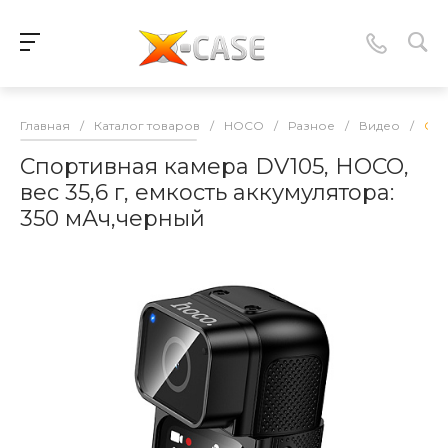
Главная
/
Каталог товаров
/
HOCO
/
Разное
/
Видео
/
Спо
Спортивная камера DV105, НOCO,
вес 35,6 г, емкость аккумулятора:
350 мАч,черный