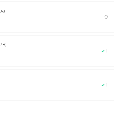
ра
0
РК
1
1