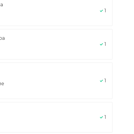
на
1
ра
-
1
1
ие
1