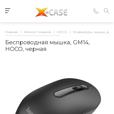
Главная
/
Каталог товаров
/
HOCO
/
Клавиатуры, мышки, джо
Беспроводная мышка, GM14,
HOCO, черная