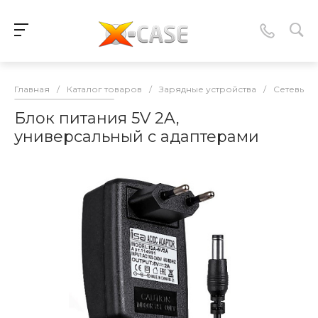
Главная
/
Каталог товаров
/
Зарядные устройства
/
Сетевые 
Блок питания 5V 2A,
универсальный с адаптерами