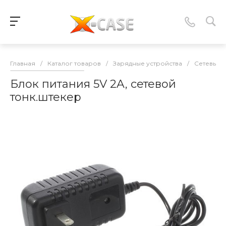
Главная
/
Каталог товаров
/
Зарядные устройства
/
Сетевые 
Блок питания 5V 2A, сетевой
тонк.штекер