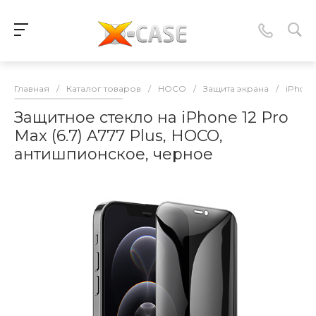
Главная
/
Каталог товаров
/
HOCO
/
Защита экрана
/
iPhone 
Защитное стекло на iPhone 12 Pro
Max (6.7) A777 Plus, HOCO,
антишпионское, черное