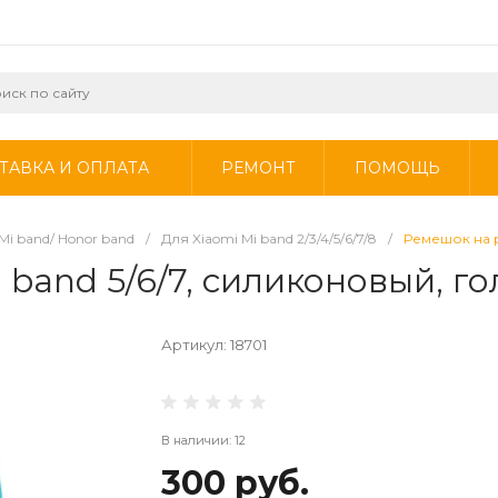
ТАВКА И ОПЛАТА
РЕМОНТ
ПОМОЩЬ
Mi band/ Honor band
/
Для Xiaomi Mi band 2/3/4/5/6/7/8
/
Ремешок на р
 band 5/6/7, силиконовый, г
Артикул:
18701
В наличии: 12
300 руб.