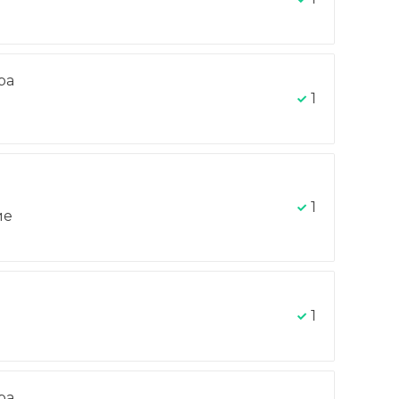
ра
-
1
1
ие
1
ра